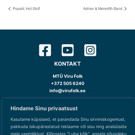
Popsid: Hot Stuff
Adrian & Meredith Band
KONTAKT
MTÜ Viru Folk
+372 505 6240
info@virufolk.ee
Copyright © 2026 Viru Folk
Hindame Sinu privaatsust
Uudiskiri
Kasutame küpsiseid, et parandada Sinu sirvimiskogemust,
pakkuda isikupärastatud reklaame või sisu ning analüüsida
meie veebiliiklust. Klõpsates "Luba kõik", annate nõusoleku
LIITU