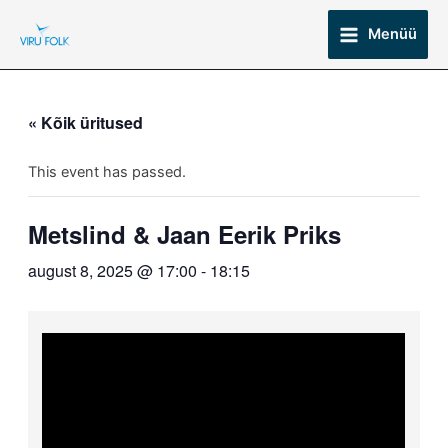
Skip
Main
Menüü
to
Menu
content
« Kõik üritused
This event has passed.
Metslind & Jaan Eerik Priks
august 8, 2025 @ 17:00
-
18:15